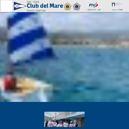
Dal 1949
Club del Mare
I ZONA FIV – 018
Coni n° 8443
Diano Marina
Diego Negri, con Sergio Lambertenghi,