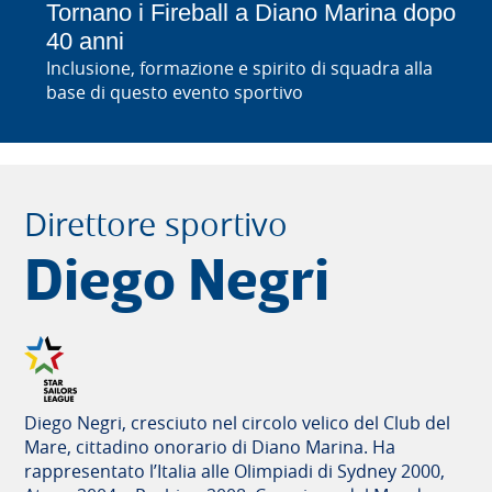
vince a Marblehead il mondiale Star per
Tornano i Fireball a Diano Marina dopo
Scuola di vela scuola di vita
la seconda volta consecutiva
40 anni
Sono aperte le iscrizioni ai corsi di vela, windsurf e
Come lui solo Straulino, North, Elvstrom e Scheidt:
Inclusione, formazione e spirito di squadra alla
wingfoil per l'estate 2026, affrettati!
un traguardo che sa di impresa e porta Diego
base di questo evento sportivo
Negri di diritto nella storia della classe Star e della
vela internazionale
Direttore sportivo
Diego Negri
Diego Negri, cresciuto nel circolo velico del Club del
Mare, cittadino onorario di Diano Marina. Ha
rappresentato l’Italia alle Olimpiadi di Sydney 2000,